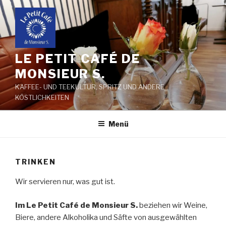
Zum
Inhalt
springen
LE PETIT CAFÉ DE
MONSIEUR S.
KAFFEE- UND TEEKULTUR, SPRITZ UND ANDERE
KÖSTLICHKEITEN
Menü
TRINKEN
Wir servieren nur, was gut ist.
Im Le Petit Café de Monsieur S.
beziehen wir Weine,
Biere, andere Alkoholika und Säfte von ausgewählten