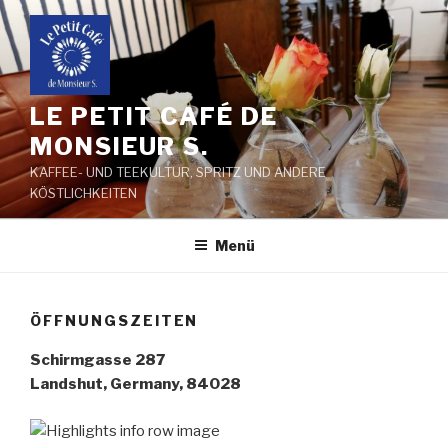
Zum
Inhalt
springen
LE PETIT CAFÉ DE
MONSIEUR S.
KAFFEE- UND TEEKULTUR, SPRITZ UND ANDERE
KÖSTLICHKEITEN
Menü
ÖFFNUNGSZEITEN
Schirmgasse 287
Landshut, Germany, 84028